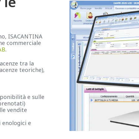
 le
edono, ISACANTINA
one commerciale
AB
.
acenze tra la
iacenze teoriche),
ponibilità e sulle
prenotati)
le vendite
 enologici e