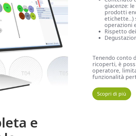
giacenze: le
prodotti eno
etichette...
operazioni 
Rispetto dei
Degustazion
Tenendo conto de
ricoperti, è poss
operatore, limit
funzionalità pert
Scopri di più
leta e