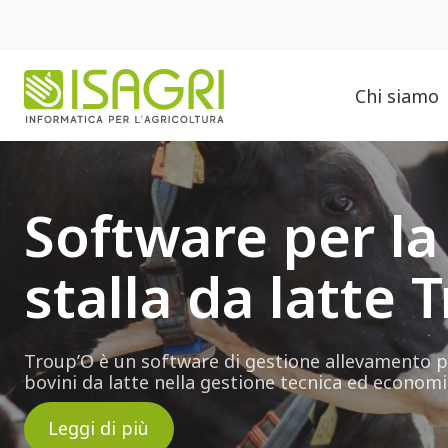
Chi siamo
Software per la
stalla da latte 
Troup’O
è un software di gestione allevamento p
bovini da latte nella gestione tecnica ed economi
Leggi di più