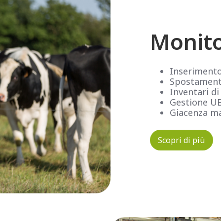
Monit
Inserimento
Spostamenti 
Inventari di
Gestione U
Giacenza ma
Scopri di più