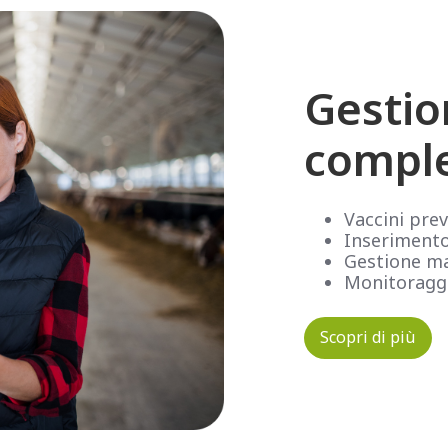
Gestio
compl
Vaccini prev
Inserimento 
Gestione ma
Monitoraggi
Scopri di più