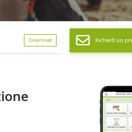
Richiedi un pr
Download
zione