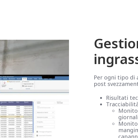
Gestio
ingras
Per ogni tipo di 
post svezzament
Risultati te
Tracciabilit
Monitor
giornal
Monitor
mangimi
capann