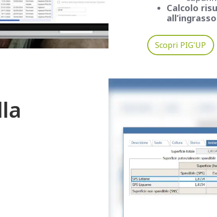
Calcolo ris
all’ingrasso
Scopri PIG'UP
lla