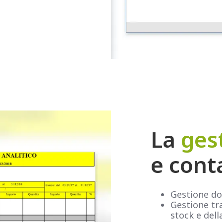
La
ges
e cont
Gestione do
Gestione tra
stock e dell