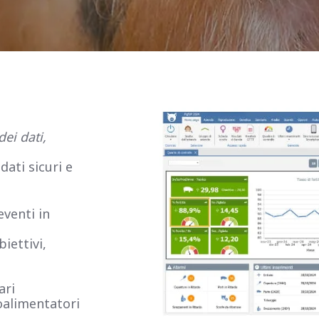
dei dati,
ati sicuri e
eventi in
iettivi,
ari
oalimentatori