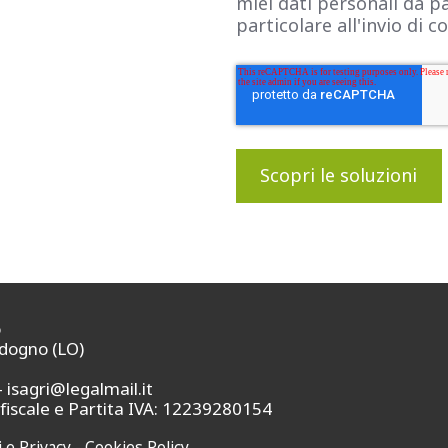
miei dati personali da pa
particolare all'invio di 
o
odogno (LO)
-
isagri@legalmail.it
fiscale e Partita IVA: 12239280154
 e Privacy
-
Cookies Policy