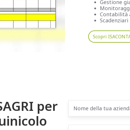
Gestione gi
Monitoraggio
Contabilità 
Scadenziari
Scopri ISACONT
ISAGRI per
suinicolo